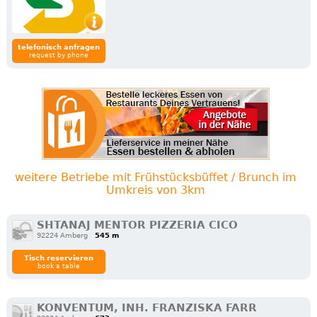
telefonisch anfragen
request by phone
weitere Betriebe mit Frühstücksbüffet / Brunch im
Umkreis von 3km
SHTANAJ MENTOR PIZZERIA CICO
92224 Amberg
545 m
Tisch reservieren
book a table
KONVENTUM, INH. FRANZISKA FARR