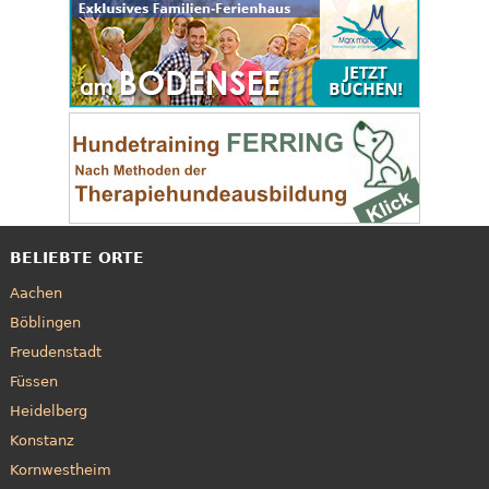
BELIEBTE ORTE
Aachen
Böblingen
Freudenstadt
Füssen
Heidelberg
Konstanz
Kornwestheim