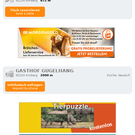
92224 Amberg
672 m
Tisch reservieren
book a table
GASTHOF GUGELHANG
92224 Amberg
2000 m
Küche: deutsch
telefonisch anfragen
request by phone