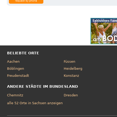
request by phone
BELIEBTE ORTE
Aachen
Füssen
Böblingen
Heidelberg
Freudenstadt
Konstanz
ANDERE STÄDTE IM BUNDESLAND
Chemnitz
Dresden
alle 52 Orte in Sachsen anzeigen