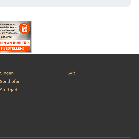
Singen
Sylt
Sonthofen
Stuttgart