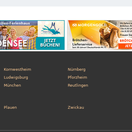
Kornwestheim
Nürnberg
Ludwigsburg
Pforzheim
München
Reutlingen
Plauen
Zwickau