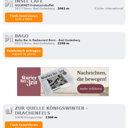
INSEL CAFÉ
GOURMET-Frühstücksbuffet
53177 Bonn, Bad Godesberg
2061 m
Küche: international
Tisch reservieren
book a table
BAGO
BaGo Bar & Restaurant Bonn - Bad Godesberg
53173 Bonn, Bad Godesberg
2299 m
telefonisch anfragen
request by phone
ZUR QUELLE KÖNIGSWINTER -
DRACHENFELS
53639 Königswinter
2368 m
Tisch reservieren
book a table