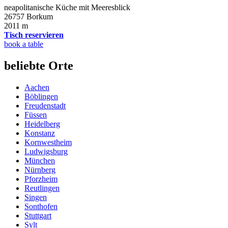
neapolitanische Küche mit Meeresblick
26757 Borkum
2011 m
Tisch reservieren
book a table
beliebte Orte
Aachen
Böblingen
Freudenstadt
Füssen
Heidelberg
Konstanz
Kornwestheim
Ludwigsburg
München
Nürnberg
Pforzheim
Reutlingen
Singen
Sonthofen
Stuttgart
Sylt