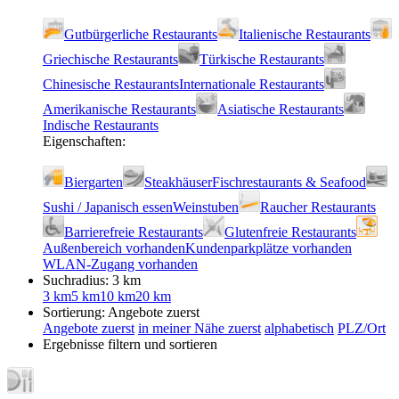
Gutbürgerliche Restaurants
Italienische Restaurants
Griechische Restaurants
Türkische Restaurants
Chinesische Restaurants
Internationale Restaurants
Amerikanische Restaurants
Asiatische Restaurants
Indische Restaurants
Eigenschaften:
Biergarten
Steakhäuser
Fischrestaurants & Seafood
Sushi / Japanisch essen
Weinstuben
Raucher Restaurants
Barrierefreie Restaurants
Glutenfreie Restaurants
Außenbereich vorhanden
Kundenparkplätze vorhanden
WLAN-Zugang vorhanden
Suchradius: 3 km
3 km
5 km
10 km
20 km
Sortierung:
Angebote zuerst
Angebote zuerst
in meiner Nähe zuerst
alphabetisch
PLZ/Ort
Ergebnisse filtern und sortieren