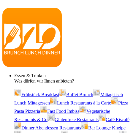
Essen & Trinken
Was dürfen wir Ihnen anbieten?
Frühstück Breakfast
Buffet Brunch
Mittagstisch
Lunch Mittagessen
Lunch Restaurants à la Carte
Pizza
Pasta Pizzeria
Fast Food Imbiss
Vegetarische
Restaurants & Co
Glutenfreie Restaurants
Café Eiscafé
Dinner Abendessen Restaurants
Bar Lounge Kneipe