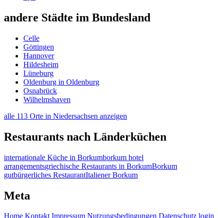
andere Städte im Bundesland
Celle
Göttingen
Hannover
Hildesheim
Lüneburg
Oldenburg in Oldenburg
Osnabrück
Wilhelmshaven
alle 113 Orte in Niedersachsen anzeigen
Restaurants nach Länderküchen
internationale Küche in Borkum
borkum hotel
arrangements
griechische Restaurants in Borkum
Borkum
gutbürgerliches Restaurant
Italiener Borkum
Meta
Home
Kontakt
Impressum
Nutzungsbedingungen
Datenschutz
login