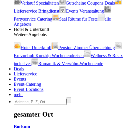
Verkauf Speziali­täten
Gutscheine Coupons Deals
Lieferservice Bringdienst
Events Veranstaltung
Partyservice Catering
Saal Räume für Feste
alle
Angebote
Hotel & Unterkunft
Weitere Angebote:
Hotel Unterkunft
Pension Zimmer Übernachtung
Kurzurlaub Kurztrip Wochenendreisen
Wellness & Relax
inclusives
Romantik & Verwöhn-Wochenende
Deals
Lieferservice
Events
Event-Catering
Event-Locations
mehr
gesamter Ort
Borkum