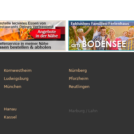
Kornwestheim
Nürnberg
Ludwigsburg
Pforzheim
München
Reutlingen
Hanau
Marburg / Lahn
Kassel