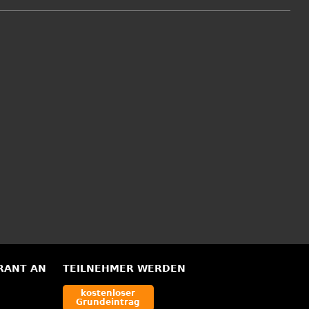
RANT AN
TEILNEHMER WERDEN
kostenloser
Grundeintrag