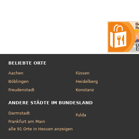
BELIEBTE ORTE
Aachen
Füssen
Böblingen
Heidelberg
Freudenstadt
Konstanz
ANDERE STÄDTE IM BUNDESLAND
Darmstadt
Fulda
Frankfurt am Main
alle 91 Orte in Hessen anzeigen