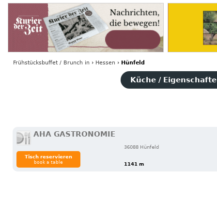
Frühstücksbuffet / Brunch
in
›
Hessen
›
Hünfeld
Küche / Eigenschaften
AHA GASTRONOMIE
36088 Hünfeld
Tisch reservieren
book a table
1141 m