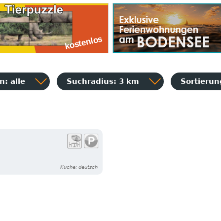
: alle
Suchradius: 3 km
Sortieru
Küche: deutsch