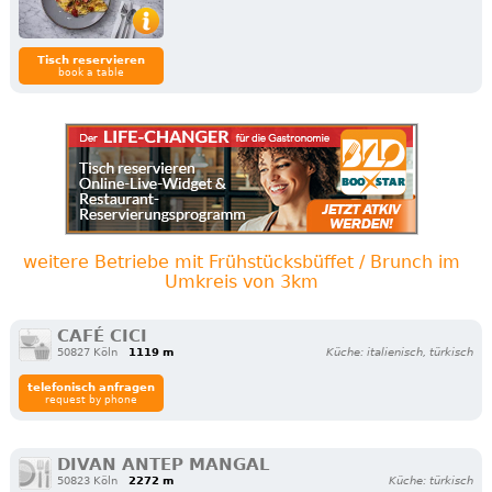
Tisch reservieren
book a table
weitere Betriebe mit Frühstücksbüffet / Brunch im
Umkreis von 3km
CAFÉ CICI
50827 Köln
1119 m
Küche: italienisch, türkisch
telefonisch anfragen
request by phone
DIVAN ANTEP MANGAL
50823 Köln
2272 m
Küche: türkisch