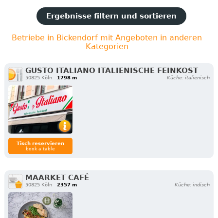
Ergebnisse filtern und sortieren
Betriebe in Bickendorf mit Angeboten in anderen
Kategorien
GUSTO ITALIANO ITALIENISCHE FEINKOST
50825 Köln
1798 m
Küche: italienisch
Tisch reservieren
book a table
MAARKET CAFÉ
50825 Köln
2357 m
Küche: indisch