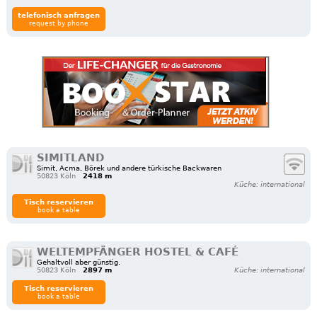
telefonisch anfragen
request by phone
SIMITLAND
Simit, Acma, Börek und andere türkische Backwaren
50823 Köln
2418 m
Küche: international
Tisch reservieren
book a table
WELTEMPFÄNGER HOSTEL & CAFÉ
Gehaltvoll aber günstig.
50823 Köln
2897 m
Küche: international
Tisch reservieren
book a table