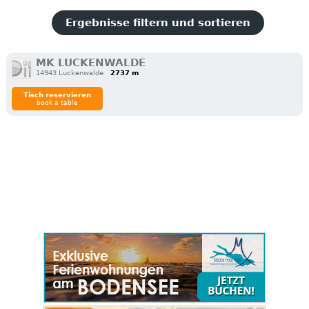
Ergebnisse filtern und sortieren
MK LUCKENWALDE
14943 Luckenwalde
2737 m
Tisch reservieren
book a table