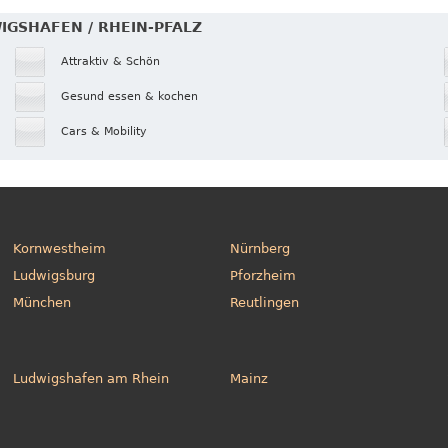
WIGSHAFEN / RHEIN-PFALZ
Attraktiv & Schön
Gesund essen & kochen
Cars & Mobility
Kornwestheim
Nürnberg
Ludwigsburg
Pforzheim
München
Reutlingen
Ludwigshafen am Rhein
Mainz