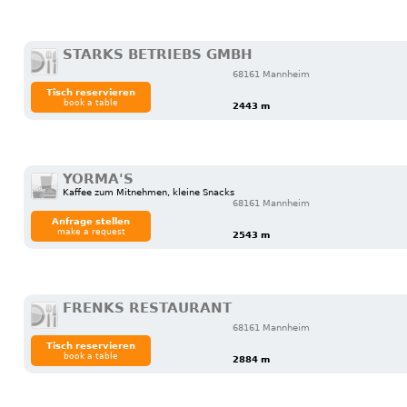
STARKS BETRIEBS GMBH
68161 Mannheim
Tisch reservieren
book a table
2443 m
YORMA'S
Kaffee zum Mitnehmen, kleine Snacks
68161 Mannheim
Anfrage stellen
make a request
2543 m
FRENKS RESTAURANT
68161 Mannheim
Tisch reservieren
book a table
2884 m