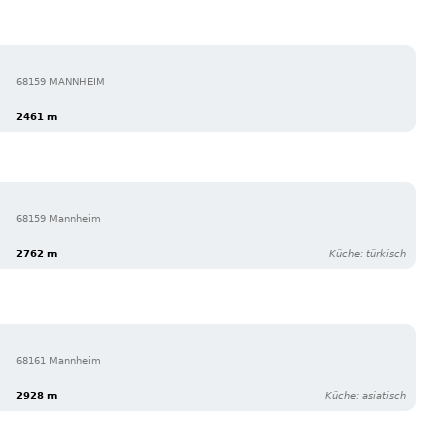
68159 MANNHEIM
2461 m
68159 Mannheim
2762 m
Küche: türkisch
68161 Mannheim
2928 m
Küche: asiatisch