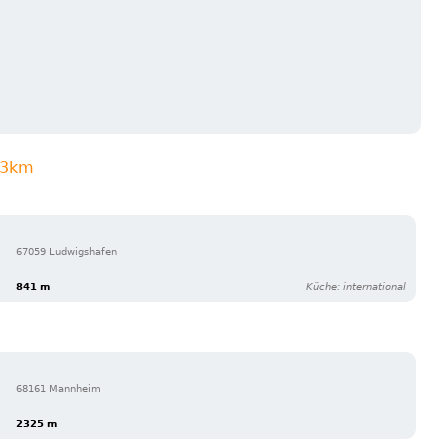
n 3km
67059 Ludwigshafen
841 m
Küche: international
68161 Mannheim
2325 m