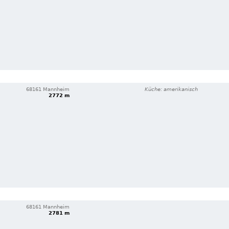
68161 Mannheim
Küche: amerikanisch
2772 m
68161 Mannheim
2781 m