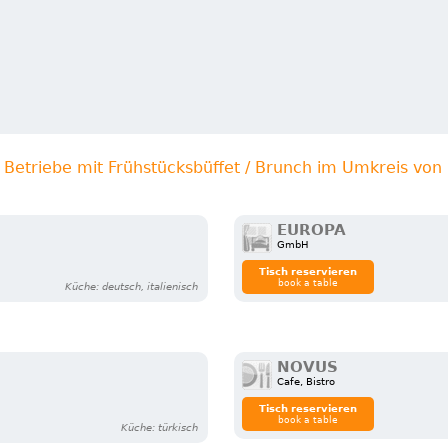
 Betriebe mit Frühstücksbüffet / Brunch im Umkreis vo
EUROPA
GmbH
Tisch reservieren
book a table
Küche: deutsch, italienisch
NOVUS
Cafe, Bistro
Tisch reservieren
book a table
Küche: türkisch