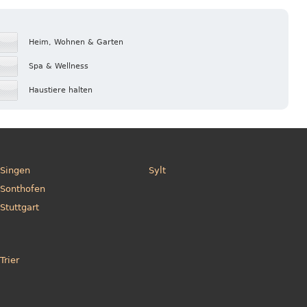
Heim, Wohnen & Garten
Spa & Wellness
Haustiere halten
Singen
Sylt
Sonthofen
Stuttgart
Trier