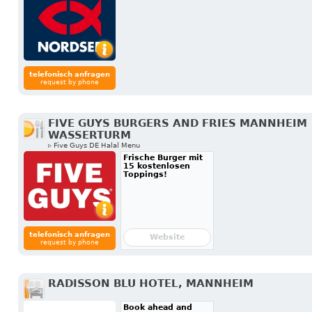
telefonisch anfragen
request by phone
FIVE GUYS BURGERS AND FRIES MANNHEIM
WASSERTURM
▹ Five Guys DE Halal Menu
Frische Burger mit
15 kostenlosen
Toppings!
telefonisch anfragen
Website
request by phone
RADISSON BLU HOTEL, MANNHEIM
Book ahead and