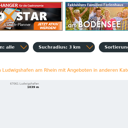
: alle
Suchradius: 3 km
Sortieru
in Ludwigshafen am Rhein mit Angeboten in anderen Kat
67061 Ludwigshafen
1039 m