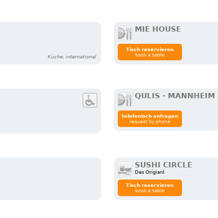
MIE HOUSE
Tisch reservieren
book a table
Küche: international
QULIS - MANNHEIM
telefonisch anfragen
request by phone
SUSHI CIRCLE
Das Origianl
Tisch reservieren
book a table