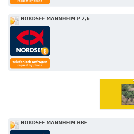
request by phone
NORDSEE MANNHEIM P 2,6
telefonisch anfragen
request by phone
NORDSEE MANNHEIM HBF