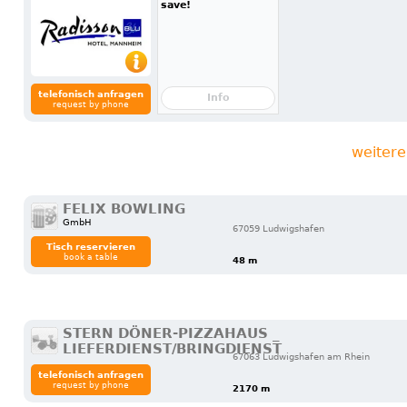
save!
telefonisch anfragen
Info
request by phone
weitere
FELIX BOWLING
GmbH
67059 Ludwigshafen
Tisch reservieren
book a table
48 m
STERN DÖNER-PIZZAHAUS _
LIEFERDIENST/BRINGDIENST
67063 Ludwigshafen am Rhein
telefonisch anfragen
request by phone
2170 m