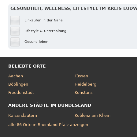
GESUNDHEIT, WELLNESS, LIFESTYLE IM KREIS LUD
Einkaufen in der Nähe
Lifestyle & Unterhaltung
Gesund leben
BELIEBTE ORTE
Aachen
Füssen
Böblingen
Heidelberg
Freudenstadt
Konstanz
ANDERE STÄDTE IM BUNDESLAND
Kaiserslautern
Koblenz am Rhein
alle 86 Orte in Rheinland-Pfalz anzeigen