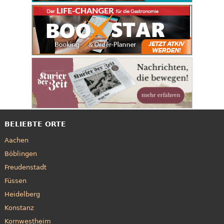
BELIEBTE ORTE
Aachen
Böblingen
Freudenstadt
Füssen
Heidelberg
Konstanz
Kornwestheim