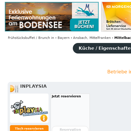
Frühstücksbuffet / Brunch
in
›
Bayern
›
Ansbach, Mittelfranken
›
Mittelba
Küche / Eigenschaften
Betriebe 
INPLAYSIA
Jetzt reservieren
Tisch reservieren
Reservation