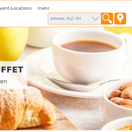
vent-Locations
mehr
FFET
ken