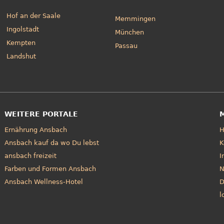
Hof an der Saale
Memmingen
Ingolstadt
München
Kempten
Passau
Landshut
WEITERE PORTALE
Ernährung Ansbach
Ansbach kauf da wo Du lebst
K
ansbach freizeit
I
Farben und Formen Ansbach
N
Ansbach Wellness-Hotel
D
l