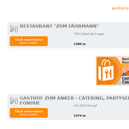
weitere
RESTAURANT "ZUM FÄHRMANN"
79713 Bad Säckingen
Tisch reservieren
book a table
1280 m
GASTHOF ZUM ANKER - CATERING, PARTYSE
FONDUE
CH-4322 Mumpf
Tisch reservieren
book a table
2374 m