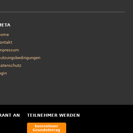
META
Home
ontakt
mpressum
utzungsbedingungen
atenschutz
ogin
RANT AN
TEILNEHMER WERDEN
kostenloser
Grundeintrag