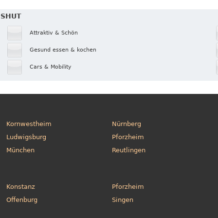
DSHUT
Attraktiv & Schön
Gesund essen & kochen
Cars & Mobility
Kornwestheim
Nürnberg
Ludwigsburg
Pforzheim
München
Reutlingen
Konstanz
Pforzheim
Offenburg
Singen