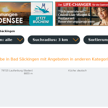
Säckingen
: alle
Suchradius: 3 km
Sortieru
ebe in Bad Säckingen mit Angeboten in anderen Kategor
79725 Laufenburg (Baden)
Küche: deutsch
8855 m