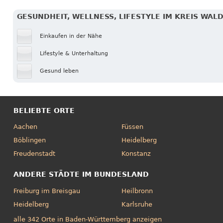
GESUNDHEIT, WELLNESS, LIFESTYLE IM KREIS WAL
Einkaufen in der Nähe
Lifestyle & Unterhaltung
Gesund leben
BELIEBTE ORTE
Aachen
Füssen
Böblingen
Heidelberg
Freudenstadt
Konstanz
ANDERE STÄDTE IM BUNDESLAND
Freiburg im Breisgau
Heilbronn
Heidelberg
Karlsruhe
alle 342 Orte in Baden-Württemberg anzeigen