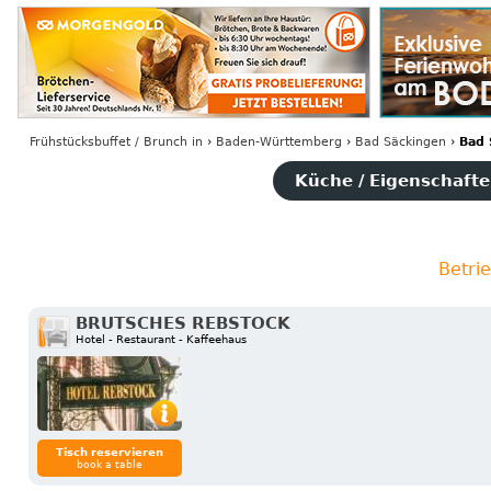
Frühstücksbuffet / Brunch
in
›
Baden-Württemberg
›
Bad Säckingen
›
Bad 
Küche / Eigenschaften
Betri
BRUTSCHES REBSTOCK
Hotel - Restaurant - Kaffeehaus
Tisch reservieren
book a table