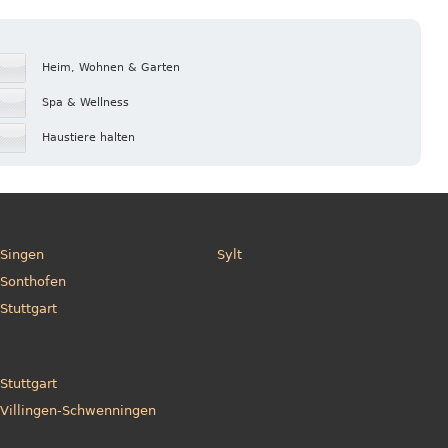
Heim, Wohnen & Garten
Spa & Wellness
Haustiere halten
Singen
Sylt
Sonthofen
Stuttgart
Stuttgart
Villingen-Schwenningen