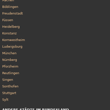
Aachen
Böblingen
Freudenstadt
Füssen
Heidelberg
Konstanz
Kornwestheim
Ludwigsburg
München
Nürnberg
Pforzheim
Reutlingen
Singen
Sonthofen
Stuttgart
Sylt
ANDERE STÄDTE IM BUNDESLAND