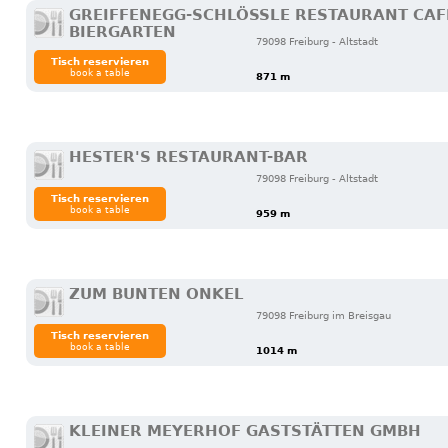
GREIFFENEGG-SCHLÖSSLE RESTAURANT CAFE 
IERGARTEN
79098 Freiburg - Altstadt
Tisch reservieren
book a table
871 m
HESTER'S RESTAURANT-BAR
79098 Freiburg - Altstadt
Tisch reservieren
book a table
959 m
ZUM BUNTEN ONKEL
79098 Freiburg im Breisgau
Tisch reservieren
book a table
1014 m
KLEINER MEYERHOF GASTSTÄTTEN GMBH