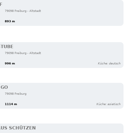
79098 Freiburg - Altstadt
893 m
STUBE
79098 Freiburg - Altstadt
996 m
Küche: deutsch
 GO
79098 Freiburg
1114 m
Küche: asiatisch
AUS SCHÜTZEN