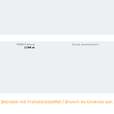
79098 Freiburg
Küche: amerikanisch
1198 m
 Betriebe mit Frühstücksbüffet / Brunch im Umkreis vo