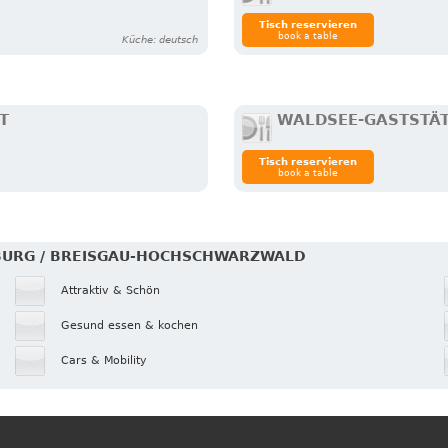
Tisch reservieren
book a table
Küche: deutsch
T
WALDSEE-GASTSTÄ
Tisch reservieren
book a table
EIBURG / BREISGAU-HOCHSCHWARZWALD
Attraktiv & Schön
Gesund essen & kochen
Cars & Mobility