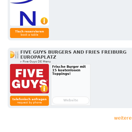
Tisch reservieren
book a table
FIVE GUYS BURGERS AND FRIES FREIBURG
EUROPAPLATZ
▹ Five Guys DE Menu
Frische Burger mit
15 kostenlosen
Toppings!
telefonisch anfragen
Website
request by phone
weitere