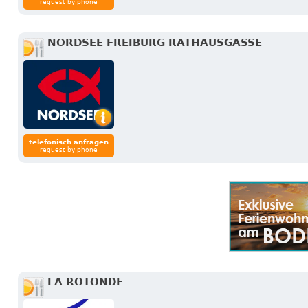
request by phone
NORDSEE FREIBURG RATHAUSGASSE
telefonisch anfragen
request by phone
LA ROTONDE