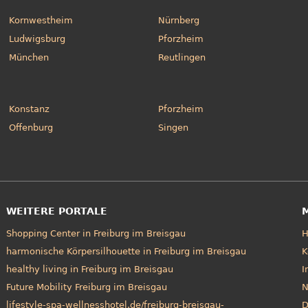
Kornwestheim
Nürnberg
Ludwigsburg
Pforzheim
München
Reutlingen
Konstanz
Pforzheim
Offenburg
Singen
WEITERE PORTALE
Shopping Center in Freiburg im Breisgau
harmonische Körpersilhouette in Freiburg im Breisgau
K
healthy living in Freiburg im Breisgau
I
Future Mobility Freiburg im Breisgau
N
lifestyle-spa-wellnesshotel.de/freiburg-breisgau-
D