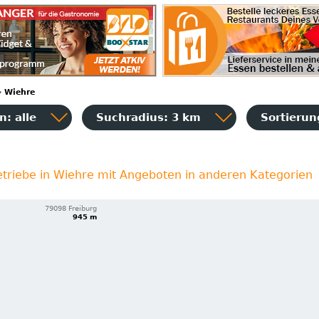
›
Wiehre
: alle
Suchradius: 3 km
Sortieru
triebe in Wiehre mit Angeboten in anderen Kategorien
79098 Freiburg
945 m