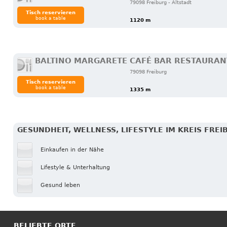
79098 Freiburg - Altstadt
Tisch reservieren
book a table
1120 m
BALTINO MARGARETE CAFÉ BAR RESTAURAN
79098 Freiburg
Tisch reservieren
book a table
1335 m
GESUNDHEIT, WELLNESS, LIFESTYLE IM KREIS FR
Einkaufen in der Nähe
Lifestyle & Unterhaltung
Gesund leben
BELIEBTE ORTE