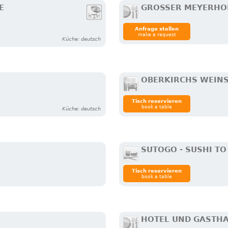
B
GROSSER MEYERHOF
Anfrage stellen
make a request
Küche: deutsch
OBERKIRCHS WEIN
Tisch reservieren
book a table
Küche: deutsch
SUTOGO - SUSHI TO
Tisch reservieren
book a table
HOTEL UND GASTH