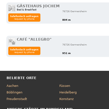
GÄSTEHAUS JOCHEM
Bed & Breakfast
76726 Germersheim
telefonisch anfragen
request by phone
804 m
CAFÉ "ALLEGRO"
76726 Germersheim
telefonisch anfragen
request by phone
951 m
BELIEBTE ORTE
Aachen
Füssen
Böblingen
Heidelberg
Freudenstadt
Konstanz