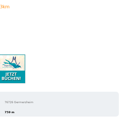
n 3km
76726 Germersheim
759 m