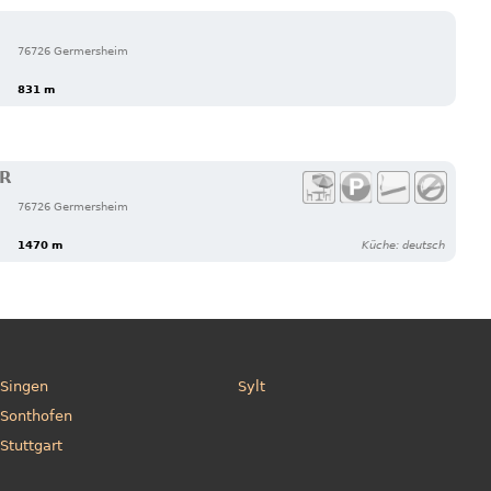
76726 Germersheim
831 m
ER
76726 Germersheim
1470 m
Küche: deutsch
Singen
Sylt
Sonthofen
Stuttgart