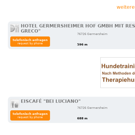
weitere
HOTEL GERMERSHEIMER HOF GMBH MIT REST
GRECO"
76726 Germersheim
telefonisch anfragen
request by phone
596 m
EISCAFÉ "BEI LUCIANO"
76726 Germersheim
telefonisch anfragen
request by phone
688 m