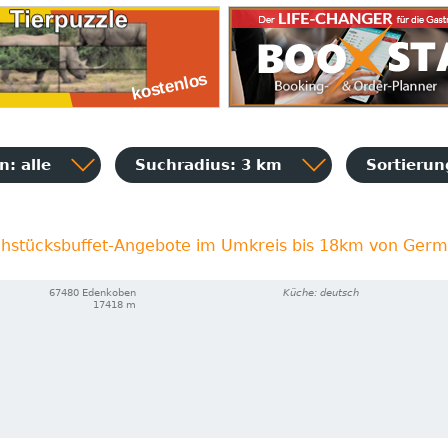
: alle
Suchradius: 3 km
Sortieru
rühstücksbuffet-Angebote im Umkreis bis 18km von Ger
67480 Edenkoben
Küche: deutsch
17418 m