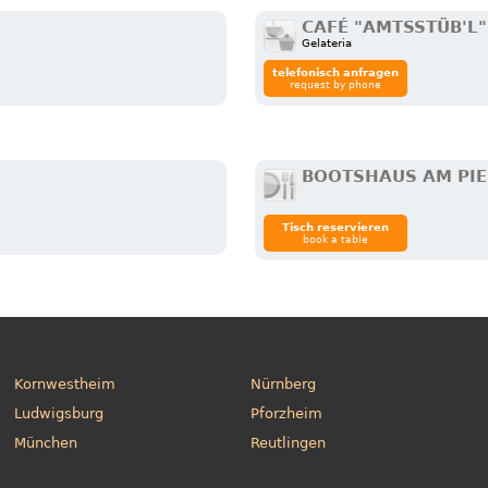
CAFÉ "AMTSSTÜB'L"
Gelateria
telefonisch anfragen
request by phone
BOOTSHAUS AM PI
Tisch reservieren
book a table
Kornwestheim
Nürnberg
Ludwigsburg
Pforzheim
München
Reutlingen