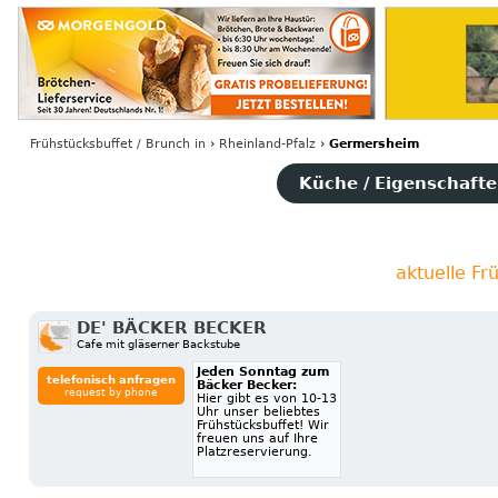
Frühstücksbuffet / Brunch
in
›
Rheinland-Pfalz
›
Germersheim
Küche / Eigenschaften
aktuelle F
DE' BÄCKER BECKER
Cafe mit gläserner Backstube
Jeden Sonntag zum
telefonisch anfragen
Bäcker Becker:
request by phone
Hier gibt es von 10-13
Uhr unser beliebtes
Frühstücksbuffet! Wir
freuen uns auf Ihre
Platzreservierung.