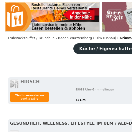
Frühstücksbuffet / Brunch
in
›
Baden-Württemberg
›
Ulm (Donau)
›
Grimme
Küche / Eigenschaften
HIRSCH
89081 Ulm-Grimmelfingen
Tisch reservieren
book a table
731 m
GESUNDHEIT, WELLNESS, LIFESTYLE IM ULM / ALB-