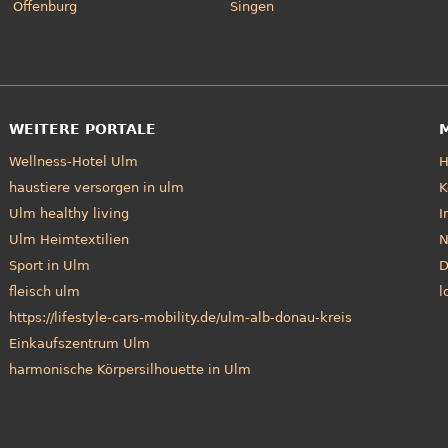
Offenburg
Singen
WEITERE PORTALE
Wellness-Hotel Ulm
haustiere versorgen in ulm
K
Ulm healthy living
I
Ulm Heimtextilien
N
Sport in Ulm
D
fleisch ulm
l
https://lifestyle-cars-mobility.de/ulm-alb-donau-kreis
Einkaufszentrum Ulm
harmonische Körpersilhouette in Ulm