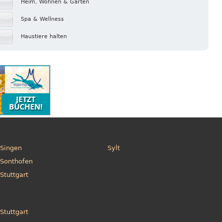
Heim, Wohnen & Garten
Spa & Wellness
Haustiere halten
Singen
Sylt
Sonthofen
Stuttgart
Stuttgart