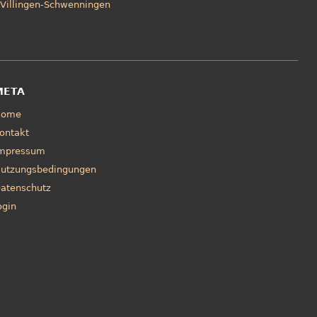
Villingen-Schwenningen
META
Home
ontakt
mpressum
utzungsbedingungen
atenschutz
ogin