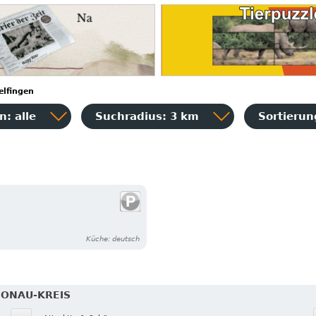
lfingen
: alle
Suchradius: 3 km
Sortieru
Küche: deutsch
DONAU-KREIS