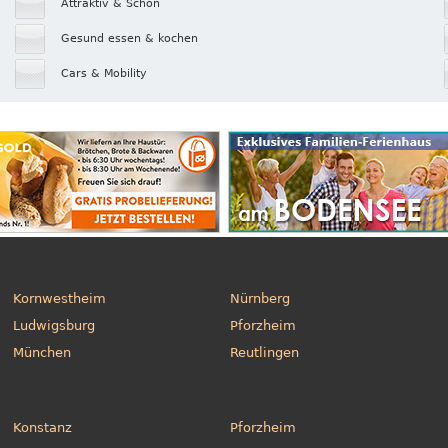
Attraktiv & Schön
Gesund essen & kochen
Cars & Mobility
Kornwestheim
Nürnberg
Ludwigsburg
Pforzheim
München
Reutlingen
Konstanz
Pforzheim